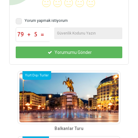
😐
😐
😐
😐
😐
Yorum yapmak istiyorum
Yorumumu Gönder
Yurt Dışı Turlar
Balkanlar Turu