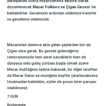
yerleştikten sonra misafirlerimiz
ekstra
olarak
düzenlenecek
Macar Folkloru ve Çigan Gecesi
'ne
katılabilirler. Gecemizin ardından otelimize transfer
ve geceleme otelimizde.
Macaristan denince akla gelen şeylerden biri de
Çigan olsa gerek. Bu gezide gideceğimiz
restoranımızda hem yerel içeceklerin hem de
dünyaca ünlü gulaş çorbası başta olmak üzere
Macar mutfağının tadına bakacak, bir diğer taraftan
da Macar Dansı ve müziğinin keyfini çıkartacaksınız.
Unutmadan belirtelim, sizler de şovun birer parçası
olabilirsiniz.
7.GÜN
Budapeşte