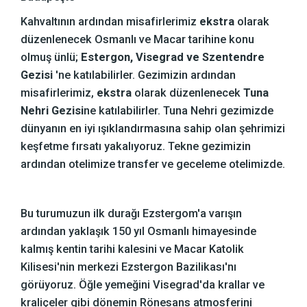
Kahvaltının ardından misafirlerimiz
ekstra
olarak
düzenlenecek Osmanlı ve Macar tarihine konu
olmuş ünlü;
Estergon, Visegrad ve Szentendre
Gezisi
'ne katılabilirler. Gezimizin ardından
misafirlerimiz,
ekstra
olarak düzenlenecek
Tuna
Nehri Gezisi
ne katılabilirler. Tuna Nehri gezimizde
dünyanın en iyi ışıklandırmasına sahip olan şehrimizi
keşfetme fırsatı yakalıyoruz. Tekne gezimizin
ardından otelimize transfer ve geceleme otelimizde.
Bu turumuzun ilk durağı Ezstergom'a varışın
ardından yaklaşık 150 yıl Osmanlı himayesinde
kalmış kentin tarihi kalesini ve Macar Katolik
Kilisesi'nin merkezi Ezstergon Bazilikası'nı
görüyoruz. Öğle yemeğini Visegrad'da krallar ve
kraliçeler gibi dönemin Rönesans atmosferini