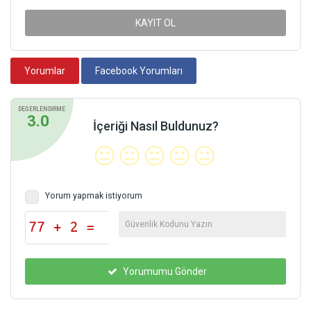
KAYIT OL
Yorumlar
Facebook Yorumları
DEĞERLENDİRME
3.0
İçeriği Nasıl Buldunuz?
😐
😐
😐
😐
😐
Yorum yapmak istiyorum
Yorumumu Gönder