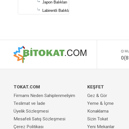
Japon Balıkları
Labirentli Balıklar
Sazansıgiller
Vatoz & Kedi Balıkları
Yılan / Müren Balıkları
Toplu Satış
Mut
0(8
TOKAT.COM
KEŞFET
Firmamı Neden Sahiplenmeliyim
Gez & Gör
Teslimat ve İade
Yeme & İçme
Üyelik Sözleşmesi
Konaklama
Mesafeli Satış Sözleşmesi
Sizin Tokat
Çerez Politikası
Yeni Mekanlar