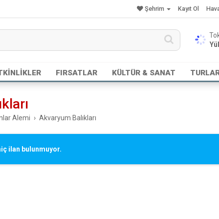
Şehrim
Kayıt Ol
Hav
Yük
TKİNLİKLER
FIRSATLAR
KÜLTÜR & SANAT
TURLA
kları
nlar Alemi
Akvaryum Balıkları
iç ilan bulunmuyor.