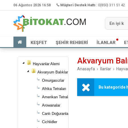
06 Ağustos 2026 16:58
Müşteri Destek Hattı
:
0(850) 311 51 42
KEŞFET
ŞEHİR REHBERİ
İLANLAR
E
Akvaryum Balı
Hayvanlar Alemi
Anasayfa
İlanlar
Hayva
Akvaryum Balıkları
Omurgasızlar
Bu kategoride h
Afrika Tetraları
Amerikan Tetraları
Arowanalar
Canlı Doğuranlar
Cichlidler