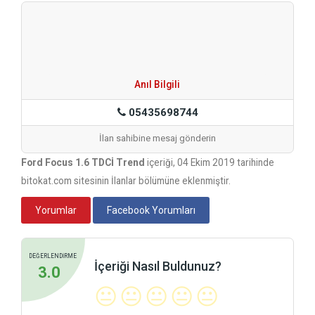
Anıl Bilgili
05435698744
İlan sahibine mesaj gönderin
Ford Focus 1.6 TDCİ Trend
içeriği, 04 Ekim 2019 tarihinde
bitokat.com sitesinin İlanlar bölümüne eklenmiştir.
Yorumlar
Facebook Yorumları
DEĞERLENDİRME
İçeriği Nasıl Buldunuz?
3.0
😐
😐
😐
😐
😐