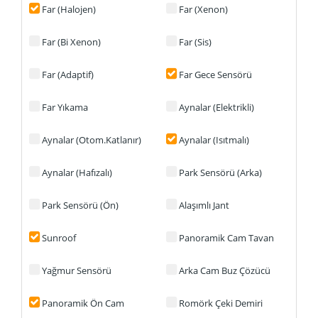
Far (Halojen)
Far (Xenon)
Far (Bi Xenon)
Far (Sis)
Far (Adaptif)
Far Gece Sensörü
Far Yıkama
Aynalar (Elektrikli)
Aynalar (Otom.Katlanır)
Aynalar (Isıtmalı)
Aynalar (Hafızalı)
Park Sensörü (Arka)
Park Sensörü (Ön)
Alaşımlı Jant
Sunroof
Panoramik Cam Tavan
Yağmur Sensörü
Arka Cam Buz Çözücü
Panoramik Ön Cam
Romörk Çeki Demiri