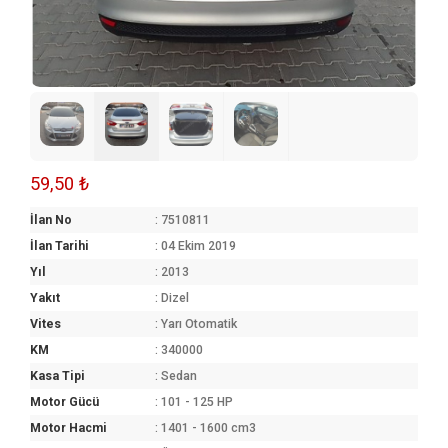
59,50 ₺
İlan No
: 7510811
İlan Tarihi
: 04 Ekim 2019
Yıl
: 2013
Yakıt
: Dizel
Vites
: Yarı Otomatik
KM
: 340000
Kasa Tipi
: Sedan
Motor Gücü
: 101 - 125 HP
Motor Hacmi
: 1401 - 1600 cm3