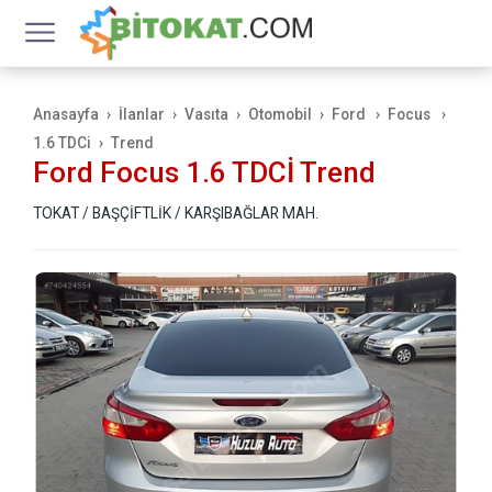
Anasayfa
İlanlar
Vasıta
Otomobil
Ford
Focus
1.6 TDCi
Trend
Ford Focus 1.6 TDCİ Trend
TOKAT / BAŞÇİFTLİK / KARŞIBAĞLAR MAH.