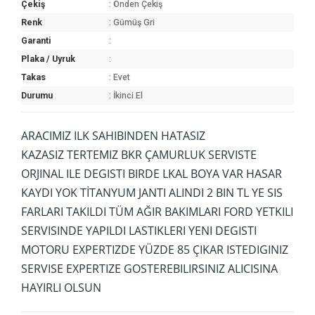
Çekiş
: Önden Çekiş
Renk
: Gümüş Gri
Garanti
:
Plaka / Uyruk
:
Takas
: Evet
Durumu
: İkinci El
ARACIMIZ ILK SAHIBINDEN HATASIZ
KAZASIZ TERTEMIZ BKR ÇAMURLUK SERVISTE
ORJINAL ILE DEGISTI BIRDE LKAL BOYA VAR HASAR
KAYDI YOK TİTANYUM JANTI ALINDI 2 BIN TL YE SIS
FARLARI TAKILDI TÜM AĞIR BAKIMLARI FORD YETKILI
SERVISINDE YAPILDI LASTIKLERI YENI DEGISTI
MOTORU EXPERTIZDE YÜZDE 85 ÇIKAR ISTEDIGINIZ
SERVISE EXPERTIZE GOSTEREBILIRSINIZ ALICISINA
HAYIRLI OLSUN