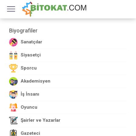
Biyografiler
Sanatçılar
Siyasetçi
Sporcu
Akademisyen
İş İnsanı
Oyuncu
Şairler ve Yazarlar
Gazeteci