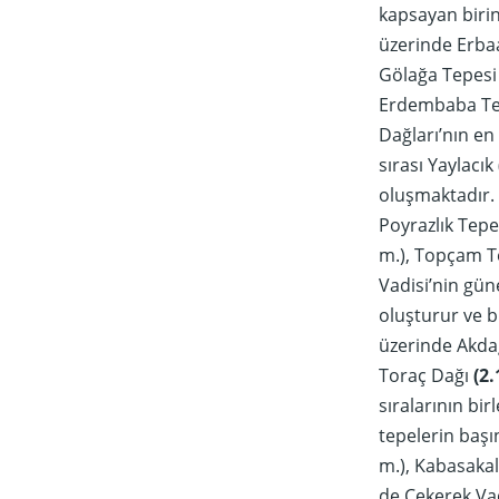
kapsayan birinc
üzerinde Erbaa
Gölağa Tepesi 
Erdembaba Tep
Dağları’nın en 
sırası Yaylacık
oluşmaktadır. 
Poyrazlık Tepe
m.), Topçam Te
Vadisi’nin gün
oluşturur ve b
üzerinde Akdağ
Toraç Dağı
(2.
sıralarının bi
tepelerin başı
m.), Kabasakal
de Çekerek Vad