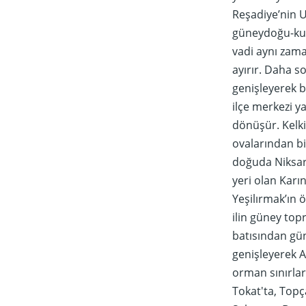
Reşadiye’nin U
güneydoğu-kuze
vadi aynı zama
ayırır. Daha s
genişleyerek b
ilçe merkezi y
dönüşür. Kelkit
ovalarından b
doğuda Niksar 
yeri olan Karı
Yeşilırmak’ın 
ilin güney top
batısından gün
genişleyerek A
orman sınırlar
Tokat'ta, Top