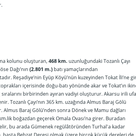
.
ana kolunu oluşturan,
468 km.
uzunluğundaki Tozanlı Çayı
Köse Dağı’nın
(2.801 m.)
batı yamaçlarından
dır. Reşadiye’nin Eyüp Köyü’nün kuzeyinden Tokat İli’ne gi
 toprakları içerisinde doğu-batı yönünde akar ve Tokat’ın ikin
ıralarını birbirinden ayıran vadiyi oluşturur. Akarsu irili ufa
enir. Tozanlı Çayı’nın 365 km. uzağında Almus Baraj Gölü
. Almus Baraj Gölü’nden sonra Dönek ve Mamu dağları
 km.lik boğazdan geçerek Omala Ovası’na girer. Buradan
elir, bu arada Gümenek regülâtöründen Turhal'a kadar
, başta Behzat Deresi olmak üzere birçok küçük dereleri de