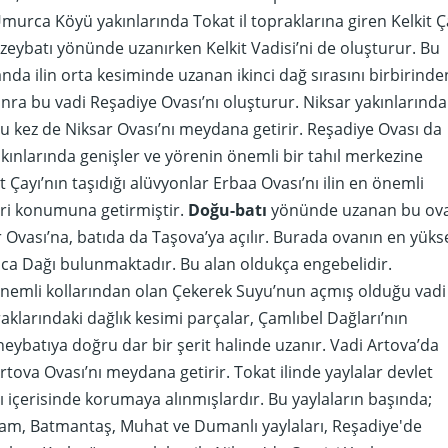
murca Köyü yakınlarında Tokat il topraklarına giren Kelkit Ç
ybatı yönünde uzanırken Kelkit Vadisi’ni de oluşturur. Bu
nda ilin orta kesiminde uzanan ikinci dağ sırasını birbirinde
onra bu vadi Reşadiye Ovası’nı oluşturur. Niksar yakınlarında
u kez de Niksar Ovası’nı meydana getirir. Reşadiye Ovası da
akınlarında genişler ve yörenin önemli bir tahıl merkezine
 Çayı’nın taşıdığı alüvyonlar Erbaa Ovası’nı ilin en önemli
iri konumuna getirmiştir.
Doğu-batı
yönünde uzanan bu ova
Ovası’na, batıda da Taşova’ya açılır. Burada ovanın en yüks
nca Dağı bulunmaktadır. Bu alan oldukça engebelidir.
önemli kollarından olan Çekerek Suyu’nun açmış olduğu vadi
raklarındaki dağlık kesimi parçalar, Çamlıbel Dağları’nın
eybatıya doğru dar bir şerit halinde uzanır. Vadi Artova’da
rtova Ovası’nı meydana getirir. Tokat ilinde yaylalar devlet
ı içerisinde korumaya alınmışlardır. Bu yaylaların başında;
çam, Batmantaş, Muhat ve Dumanlı yaylaları, Reşadiye'de