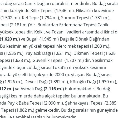
i dağ sırası Canik Dağları olarak isimlendirilir. Bu dağ sırala
’nın kuzeyinde Killik Tepesi (1.546 m.), Niksar’ın kuzeyinde
(1.502 m.), Kel Tepe (1.794 m.), Somun Tepesi (1.781 m.),
esi (2.181 m.)’dir. Bunlardan Erdembaba Tepesi Canik
yüksek tepesidir. Kelkit ve Tozanlı vadileri arasındaki ikinci 
(1.620 m.)
ve Bugalı (1.945 m.) Dağı ile Dönek Dağı’ndan
Bu kesimin en yüksek tepesi Mercimek tepesi (1.203 m.),
si (1.535 m.), Yaylacık Dağı (1.621 m.), Dikmen Tepesi (1.628
pesi (1.628 m.), Güvenlik Tepesi (1.707 m.)’dir. Yeşilırmak
eyindeki üçüncü dağ sırası Tokat’ın en yüksek kesimini
urada yükselti birçok yerde 2000 m. yi aşar. Bu dağ sırası
 (1.926 m.), Deveci Dağı (1.892 m.), Köroğlu Dağı (1.930 m.),
112 m.)
ve Asmalı Dağ
(2.116 m.)
bulunmaktadır. Bu dağ
rleştiği kesimlerde daha alçak tepeler bulunmaktadır. Bu
nda Payık Baba Tepesi (2.090 m.), Şehnakayası Tepesi (2.385
 Tepesi (1.882 m.) gelmektedir. Bu dağ sıralarının güneyinde
isi ile Çamlıbel Dağları bulunmaktadır.