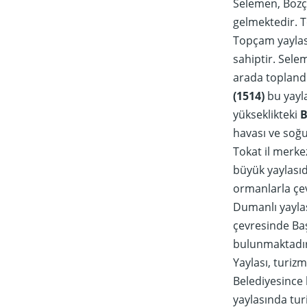
Selemen, Bozçal
gelmektedir. T
Topçam yaylası
sahiptir. Selem
arada toplandı
(1514)
bu yayla
yükseklikteki
B
havası ve soğuk
Tokat il merke
büyük yaylasıd
ormanlarla çevr
Dumanlı yaylas
çevresinde Baş
bulunmaktadır.
Yaylası, turiz
Belediyesince 
yaylasında tur