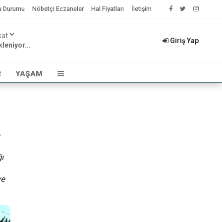
a Durumu
Nöbetçi Eczaneler
Hal Fiyatları
İletişim
Giriş Yap
leniyor...
R
YAŞAM
ı
ve