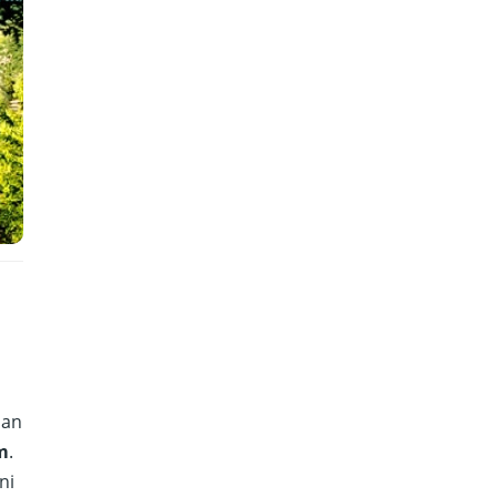
lan
m
.
ni