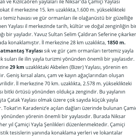
ı ve Kızılcaören yaylaları ile Niksar'da Çamiçi Yaylası
okat il merkezine 15. km uzaklıkta,1.600 m. yükseklikteki
 temiz havası ve gür ormanları ile olağanüstü bir güzelliğe
en Yaylası il merkezinde tarih, kültür ve doğal zenginliğin bi
ğı bir yayladır. Yavuz Sultan Selim Çaldıran Seferine çıkarke
da konaklamıştır. İl merkezine 28 km uzaklıkta,
1850 m.
atmantaş Yaylası
sık ve gür çam ormanları tertemiz yayla
 suları ile ilin yayla turizmi yönünden önemli bir yaylasıdır.
zine
29 km
uzaklıktaki Akbelen (Bizer) Yaylası, yörenin en
ır. Geniş kırsal alanı, çam ve kayın ağaçlarından oluşan
ilidir. İl merkezine 70 km. uzaklıkta, 2.578 m. yükseklikteki
ı bitki örtüsü yönünden oldukça zengindir. Bu yaylanın
ta Çatak Yaylası olmak üzere çok sayıda küçük yayla
 Tokat’ın Karadeniz’e açılan dağları üzerinde bulunan Çami
m yönünden yörenin önemli bir yaylasıdır. Burada Niksar
her yıl Çamiçi Yayla Şenlikleri düzenlenmektedir. Çamiçi
istik tesislerin yanında konaklama yerleri ve lokantalar