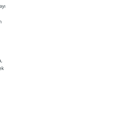
ayı
n
,
ek