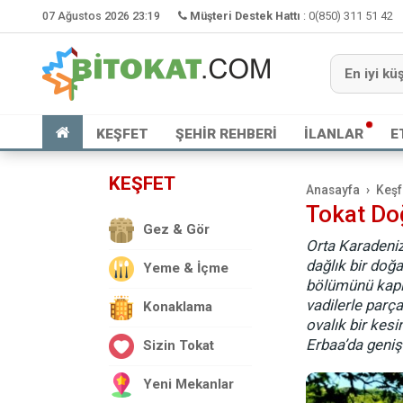
07 Ağustos 2026 23:19
Müşteri Destek Hattı
:
0(850) 311 51 42
KEŞFET
ŞEHİR REHBERİ
İLANLAR
E
KEŞFET
Anasayfa
Keşf
Tokat Doğ
Gez & Gör
Orta Karadeniz
dağlık bir doğa
Yeme & İçme
bölümünü kapla
vadilerle parça
Konaklama
ovalık bir kes
Erbaa’da geniş
Sizin Tokat
Yeni Mekanlar