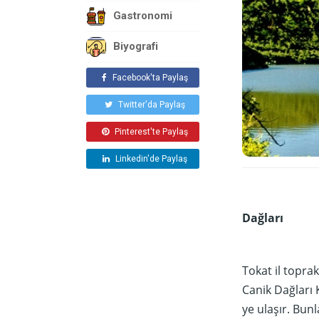
Gastronomi
Biyografi
Facebook'ta Paylaş
Twitter'da Paylaş
Pinterest'te Paylaş
Linkedin'de Paylaş
Dağları
Tokat il topra
Canik Dağları 
ye ulaşır. Bunl