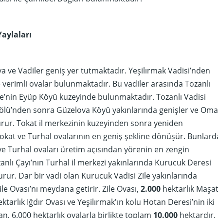
Yaylaları
va ve Vadiler geniş yer tutmaktadır. Yeşilırmak Vadisi’nden
 verimli ovalar bulunmaktadır. Bu vadiler arasında Tozanlı
e’nin Eyüp Köyü kuzeyinde bulunmaktadır. Tozanlı Vadisi
ölü’nden sonra Güzelova Köyü yakınlarında genişler ve Oma
urur. Tokat il merkezinin kuzeyinden sonra yeniden
okat ve Turhal ovalarının en geniş şekline dönüşür. Bunlar
e Turhal ovaları üretim açısından yörenin en zengin
zanlı Çayı’nın Turhal il merkezi yakınlarında Kurucuk Deresi
turur. Dar bir vadi olan Kurucuk Vadisi Zile yakınlarında
le Ovası’nı meydana getirir. Zile Ovası,
2.000
hektarlık Maşa
ktarlık Iğdır Ovası ve Yeşilırmak'ın kolu Hotan Deresi’nin iki
an, 6.000 hektarlık ovalarla birlikte toplam
10.000
hektardır.