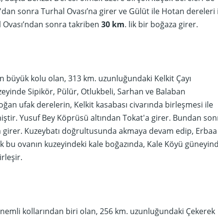
'dan sonra Turhal Ovası’na girer ve Gülüt ile Hotan dereleri 
al Ovası’ndan sonra takriben
30 km
. lik bir boğaza girer.
en büyük kolu olan, 313 km. uzunluğundaki Kelkit Çayı
zeyinde Sipikör, Pülür, Otlukbeli, Sarhan ve Balaban
ğan ufak derelerin, Kelkit kasabası civarında birleşmesi ile
ştir. Yusuf Bey Köprüsü altından Tokat'a girer. Bundan son
a girer. Kuzeybatı doğrultusunda akmaya devam edip, Erbaa
ek bu ovanın kuzeyindeki kale boğazında, Kale Köyü güneyin
rleşir.
önemli kollarından biri olan, 256 km. uzunluğundaki Çekerek