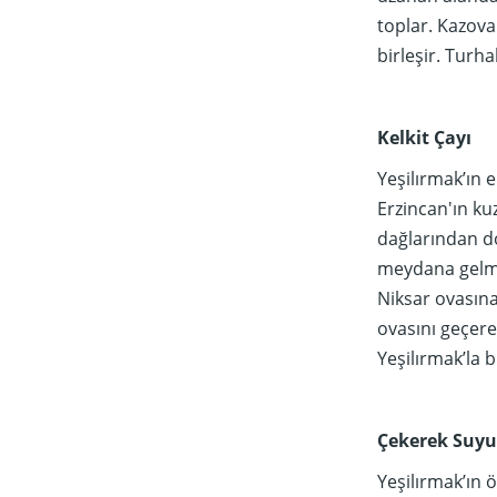
toplar. Kazova
birleşir. Turh
Kelkit Çayı
Yeşilırmak’ın 
Erzincan'ın ku
dağlarından do
meydana gelmi
Niksar ovasın
ovasını geçer
Yeşilırmak’la bi
Çekerek Suyu
Yeşilırmak’ın 