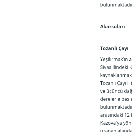
bulunmaktadır
Akarsuları
Tozanlı Çayı
Yeşilırmak’ın 
Sivas ilindeki 
kaynaklanmakta
Tozanlı Çayı il
ve üçüncü dağ s
derelerle besl
bulunmaktadır
arasındaki 12
Kazova'ya yön
uzanan alanda