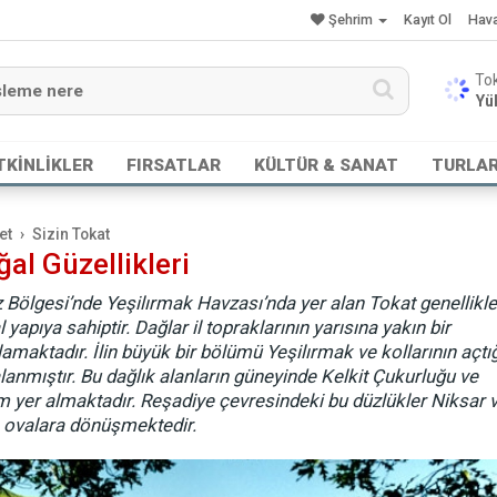
Şehrim
Kayıt Ol
Hav
Yük
TKİNLİKLER
FIRSATLAR
KÜLTÜR & SANAT
TURLA
et
Sizin Tokat
al Güzellikleri
 Bölgesi’nde Yeşilırmak Havzası’nda yer alan Tokat genellikle
l yapıya sahiptir. Dağlar il topraklarının yarısına yakın bir
maktadır. İlin büyük bir bölümü Yeşilırmak ve kollarının açtığ
lanmıştır. Bu dağlık alanların güneyinde Kelkit Çukurluğu ve
im yer almaktadır. Reşadiye çevresindeki bu düzlükler Niksar 
 ovalara dönüşmektedir.