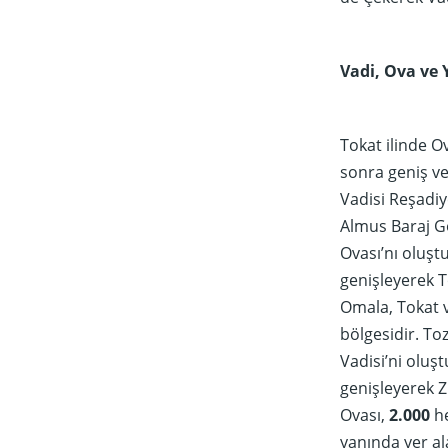
Vadi, Ova ve 
Tokat ilinde O
sonra geniş ve
Vadisi Reşadiy
Almus Baraj G
Ovası’nı oluşt
genişleyerek T
Omala, Tokat v
bölgesidir. To
Vadisi’ni oluş
genişleyerek Zi
Ovası,
2.000
he
yanında yer al