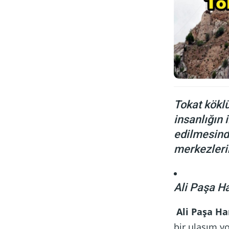
Tokat köklü
insanlığın 
edilmesinde
merkezleri
Ali Paşa 
Ali Paşa H
bir ulaşım yo