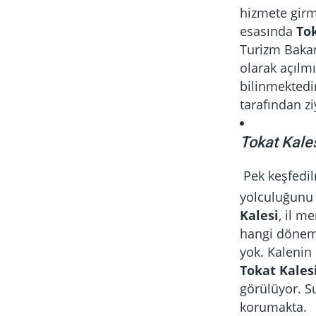
hizmete girmi
esasında
To
Turizm Bakan
olarak açılmı
bilinmektedir
tarafından z
Tokat Kale
Pek keşfedil
yolculuğunu 
Kalesi
, il m
hangi dönem 
yok. Kalenin 
Tokat Kales
görülüyor. S
korumakta.