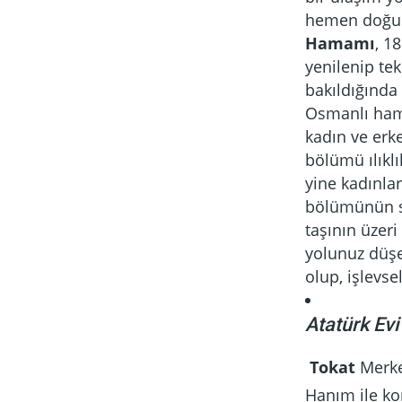
hemen doğusun
Hamamı
, 1
yenilenip te
bakıldığında
Osmanlı ham
kadın ve erke
bölümü ılıkl
yine kadınla
bölümünün sı
taşının üzer
yolunuz düşe
olup, işlevse
Atatürk Evi
Tokat
Merkez
Hanım ile ko