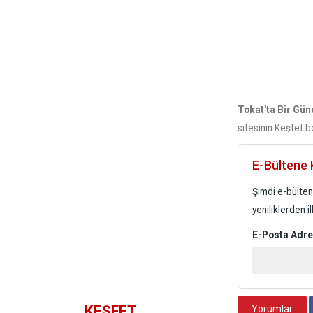
Tokat'ta Bir Gün
sitesinin Keşfet b
E-Bültene K
Şimdi e-bülten 
yeniliklerden i
E-Posta Adre
KEŞFET
Yorumlar