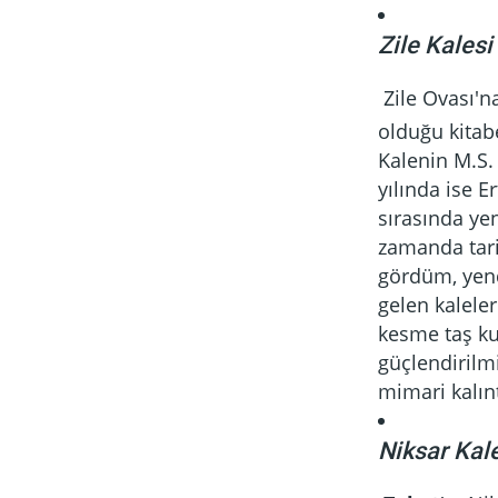
Zile Kalesi
Zile Ovası'n
olduğu kitab
Kalenin M.S. 
yılında ise 
sırasında ye
zamanda tarih
gördüm, yend
gelen kalele
kesme taş ku
güçlendirilm
mimari kalın
Niksar Kal