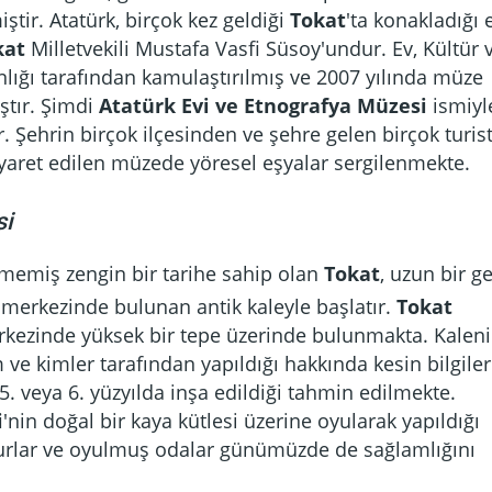
ştir. Atatürk, birçok kez geldiği
Tokat
'ta konakladığı 
kat
Milletvekili Mustafa Vasfi Süsoy'undur. Ev, Kültür 
lığı tarafından kamulaştırılmış ve 2007 yılında müze
ştır. Şimdi
Atatürk Evi ve Etnografya Müzesi
ismiyl
. Şehrin birçok ilçesinden ve şehre gelen birçok turis
iyaret edilen müzede yöresel eşyalar sergilenmekte.
si
memiş zengin bir tarihe sahip olan
Tokat
, uzun bir ge
merkezinde bulunan antik kaleyle başlatır.
Tokat
erkezinde yüksek bir tepe üzerinde bulunmakta. Kalen
ve kimler tarafından yapıldığı hakkında kesin bilgiler
5. veya 6. yüzyılda inşa edildiği tahmin edilmekte.
i
'nin doğal bir kaya kütlesi üzerine oyularak yapıldığı
urlar ve oyulmuş odalar günümüzde de sağlamlığını