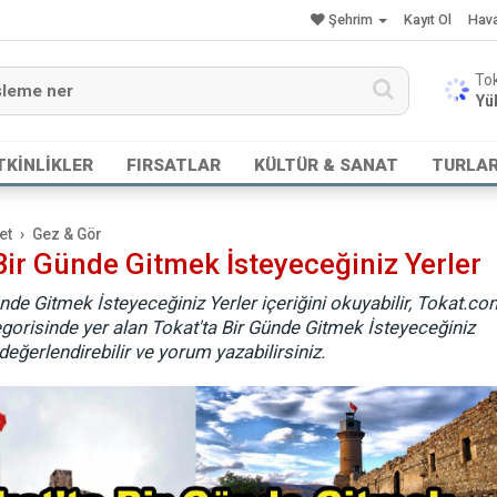
Şehrim
Kayıt Ol
Hav
Yük
TKİNLİKLER
FIRSATLAR
KÜLTÜR & SANAT
TURLA
et
Gez & Gör
Bir Günde Gitmek İsteyeceğiniz Yerler
ünde Gitmek İsteyeceğiniz Yerler içeriğini okuyabilir, Tokat.co
gorisinde yer alan Tokat'ta Bir Günde Gitmek İsteyeceğiniz
 değerlendirebilir ve yorum yazabilirsiniz.