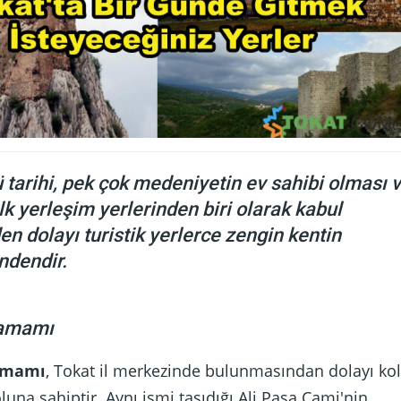
 tarihi, pek çok medeniyetin ev sahibi olması 
ilk yerleşim yerlerinden biri olarak kabul
n dolayı turistik yerlerce zengin kentin
ndendir.
Hamamı
amamı
, Tokat il merkezinde bulunmasından dolayı ko
luna sahiptir. Aynı ismi taşıdığı Ali Paşa Cami'nin