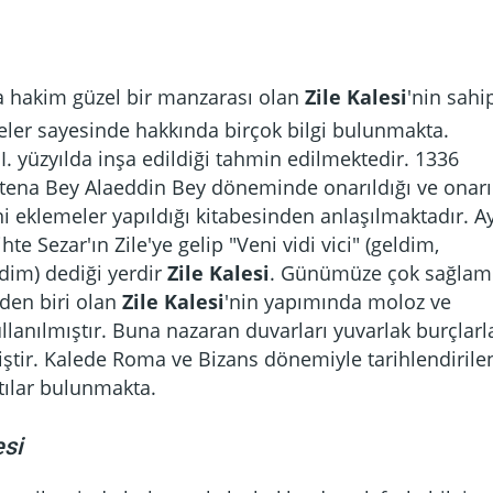
a hakim güzel bir manzarası olan
Zile Kalesi
'nin sahi
eler sayesinde hakkında birçok bilgi bulunmakta.
I. yüzyılda inşa edildiği tahmin edilmektedir. 1336
Ertena Bey Alaeddin Bey döneminde onarıldığı ve onar
ni eklemeler yapıldığı kitabesinden anlaşılmaktadır. A
te Sezar'ın Zile'ye gelip "Veni vidi vici" (geldim,
im) dediği yerdir
Zile Kalesi
. Günümüze çok sağlam
rden biri olan
Zile Kalesi
'nin yapımında moloz ve
llanılmıştır. Buna nazaran duvarları yuvarlak burçlarl
iştir. Kalede Roma ve Bizans dönemiyle tarihlendirile
tılar bulunmakta.
esi