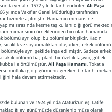
da yer alır. 1572 yılı ile tarihlendirilen
Ali Paşa
866 yılında Vakıflar Genel Müdürlüğü tarafından
krar hizmete açılmıştır. Hamamın mimarisine
 yapımı sırasında kesme taş kullanıldığı görülmektedir
am mimarisinin örneklerinden biri olan hamamda
k bölümü ayrı olup, bu bölümler bitişiktir. Kadın
ık, sıcaklık ve soyunmalıktan oluşurken; erkek bölümü
r bölümüyle aynı şekilde inşa edilmiştir. Sadece erkek
caklık bölümü haç planlı bir özellik taşıyıp, göbek
i kubbe ile örtülmüştür.
Ali Paşa Hamamı
, Tokat'a
rse mutlaka gidip görmeniz gereken bir tarihi mekan
lliğini hala devam ettirmektedir.
'de bulunan ve 1924 yılında Atatürk'ün eşi Latife
nakladığı ev, günümüzde düzenlenip müze olarak