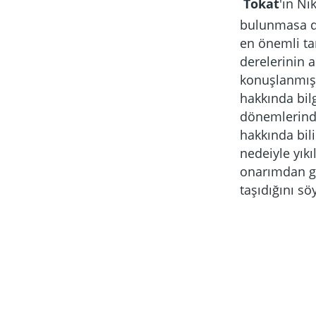
Tokat
'ın Ni
bulunmasa da
en önemli ta
derelerinin 
konuşlanmış
hakkında bil
dönemlerinde
hakkında bili
nedeiyle yık
onarımdan ge
taşıdığını 