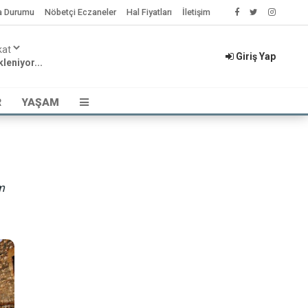
a Durumu
Nöbetçi Eczaneler
Hal Fiyatları
İletişim
Giriş Yap
leniyor...
R
YAŞAM
m