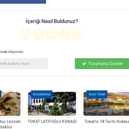
İçeriği Nasıl Buldunuz?
😐
😐
😐
😐
😐
mak istiyorum
Yorumumu Gönder
Konaklama
Sizin Tokat
hur Lezzeti:
TOKAT LATİFOĞLU KONAĞI
Tokat'ın 18 Tarihi Noktas
leklisi