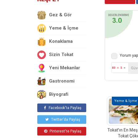
Gez & Gör
DEĞERLENDİRME
3.0
Yeme & İçme
Konaklama
Sizin Tokat
Yorum yap
Yeni Mekanlar
Gastronomi
Biyografi
Yeme & İçme
Facebook'ta Paylaş
Twitter'da Paylaş
Tokat'ın En Meş
Pinterest'te Paylaş
Tokat Çöke