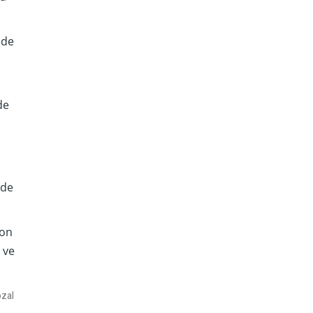
nde
de
 de
Son
 ve
ozal