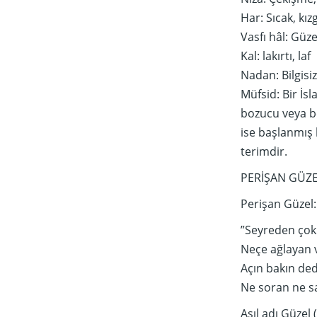
Har: Sıcak, kızg
Vasfı hâl: Güze
Kal: lakırtı, laf
Nadan: Bilgisiz
Müfsid: Bir İsl
bozucu veya bo
ise başlanmış 
terimdir.
PERİŞAN GÜZE
Perişan Güzel:
”Seyreden çok
Neçe ağlayan 
Açın bakın ded
Ne soran ne sa
Asıl adı Güzel 