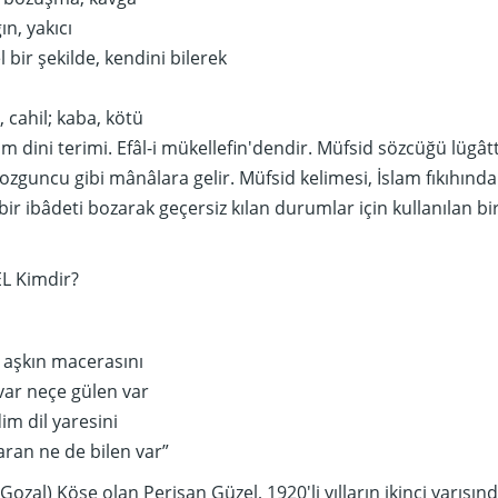
ın, yakıcı
l bir şekilde, kendini bilerek
, cahil; kaba, kötü
am dini terimi. Efâl-i mükellefin'dendir. Müfsid sözcüğü lügât
zguncu gibi mânâlara gelir. Müfsid kelimesi, İslam fıkıhında
bir ibâdeti bozarak geçersiz kılan durumlar için kullanılan bi
L Kimdir?
 aşkın macerasını
var neçe gülen var
im dil yaresini
ran ne de bilen var”
(Gozal) Köse olan Perişan Güzel, 1920′li yılların ikinci yarısın