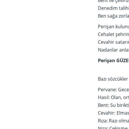
Bent ile çevir
Denedim talihi
Ben sağa zorla
Perişan kulu
Cehalet şehri
Cevahir satarı
Nadanlar anlam
Perişan GÜZE
Bazı sözcükler
Pervane: Gecel
Hasıl: Olan, o
Bent: Su birik
Cevahir: Elmas
Rıza: Razı olma
Niza: Çekişme