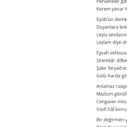
Pervaneler gib
Kerem yanar As
Eyüb’ün dertle
Duyanlara kola
Leyla sevdası
Leylam diye diy
Eyvah vefasıza
Sitemkâr dilb
Şakır feryad ed
Gülü harda gör
Anlamaz rızayı
Mazlum gönülle
Cengaver misal
Vasfı hâl konu
Bir değirmen 