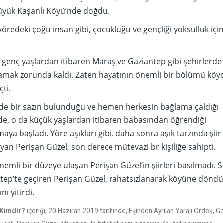
Büyük Kaşanlı Köyü’nde doğdu.
öredeki çoğu insan gibi, çocukluğu ve gençliği yoksulluk içi
genç yaşlardan itibaren Maraş ve Gaziantep gibi şehirlerde
aramak zorunda kaldı. Zaten hayatının önemli bir bölümü köy
çti.
e bir sazın bulunduğu ve hemen herkesin bağlama çaldığı
de, o da küçük yaşlardan itibaren babasından öğrendiği
aya başladı. Yöre aşıkları gibi, daha sonra aşık tarzında şiir
an Perişan Güzel, son derece mütevazi br kişiliğe sahipti.
önemli bir düzeye ulaşan Perişan Güzel’in şiirleri basılmadı. 
antep’te geçiren Perişan Güzel, rahatsızlanarak köyüne döndü
ı yitirdi.
Kimdir?
içeriği, 20 Haziran 2019 tarihinde, Eşinden Ayrılan Yaralı Ördek, G