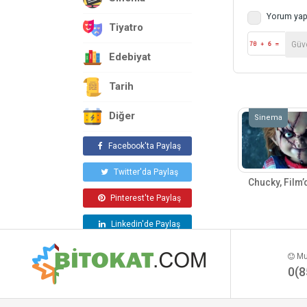
Yorum yap
Tiyatro
Edebiyat
Tarih
Diğer
Sinema
Facebook'ta Paylaş
Twitter'da Paylaş
Chucky, Film’
Pinterest'te Paylaş
Linkedin'de Paylaş
Mut
0(8