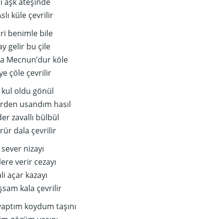
i aşk ateşinde
lı küle çevrilir
ri benimle bile
y gelir bu çile
na Mecnun’dur köle
e çöle çevrilir
 kul oldu gönül
erden usandım hasıl
er zavallı bülbül
ür dala çevrilir
 sever nizayı
re verir cezayı
i açar kazayı
şsam kala çevrilir
yaptım koydum taşını