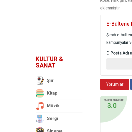
Köse, Halk Şiiri, 
eklenmiştir.
E-Bültene K
Şimdi e-bülten 
kampanyalar ve
E-Posta Adre
KÜLTÜR &
SANAT
Şiir
Yorumlar
Kitap
DEĞERLENDİRME
3.0
Müzik
Sergi
Sinema