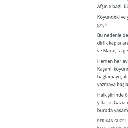
Afşin’e bağlı 
Köyündeki ve y
geçti.
Bu nedenle de 
dirlik kapısı 
ve Maraş’ta ge
Hemen her evd
Kaşanlı köyün
bağlamayı çalm
yazmaya başlay
Halk şiirinde 
yıllarını Gazi
burada yaşamın
PERİŞAN GÜZEL 