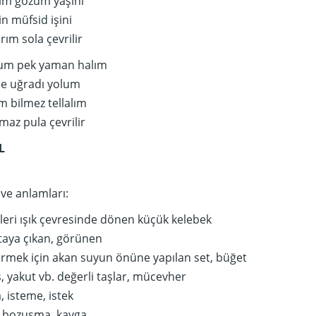
dim gözüm yaşını
n müfsid işini
rım sola çevrilir
num pek yaman halım
ne uğradı yolum
m bilmez tellalım
az pula çevrilir
L
 ve anlamları:
eri ışık çevresinde dönen küçük kelebek
rtaya çıkan, görünen
tirmek için akan suyun önüne yapılan set, büğet
, yakut vb. değerli taşlar, mücevher
, isteme, istek
, bozuşma, kavga