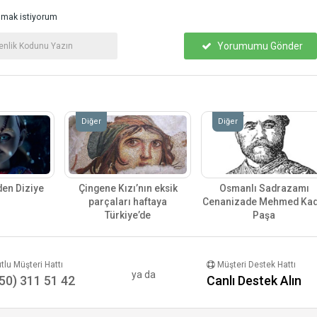
mak istiyorum
Yorumumu Gönder
Diğer
Diğer
den Diziye
Çingene Kızı’nın eksik
Osmanlı Sadrazamı
parçaları haftaya
Cenanizade Mehmed Kad
Türkiye’de
Paşa
lu Müşteri Hattı
Müşteri Destek Hattı
ya da
50) 311 51 42
Canlı Destek Alın