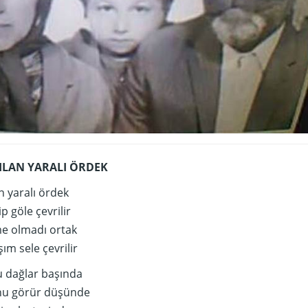
ILAN YARALI ÖRDEK
n yaralı ördek
p göle çevrilir
me olmadı ortak
ım sele çevrilir
u dağlar başında
nu görür düşünde