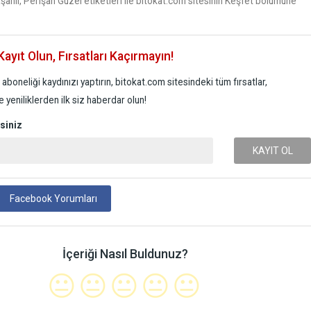
Kaşanlı, Perişan Güzel etiketleri ile bitokat.com sitesinin Keşfet bölümüne
ayıt Olun, Fırsatları Kaçırmayın!
aboneliği kaydınızı yaptırın, bitokat.com sitesindeki tüm fırsatlar,
 yeniliklerden ilk siz haberdar olun!
siniz
KAYIT OL
Facebook Yorumları
İçeriği Nasıl Buldunuz?
😐
😐
😐
😐
😐