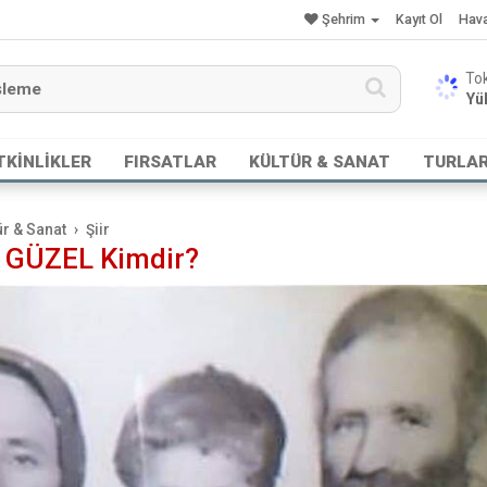
Şehrim
Kayıt Ol
Hav
Yük
TKİNLİKLER
FIRSATLAR
KÜLTÜR & SANAT
TURLA
ür & Sanat
Şiir
 GÜZEL Kimdir?