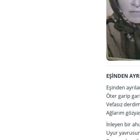
EŞİNDEN AYR
Eşinden ayrıla
Öter garip gari
Vefasız derdi
Ağlarım gözyaş
İnleyen bir ah
Uyur yavrusu