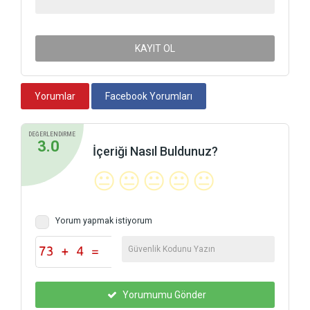
KAYIT OL
Yorumlar
Facebook Yorumları
DEĞERLENDİRME
3.0
İçeriği Nasıl Buldunuz?
😐
😐
😐
😐
😐
Yorum yapmak istiyorum
Yorumumu Gönder