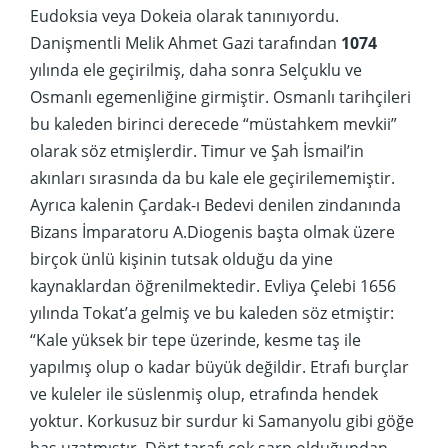
Eudoksia veya Dokeia olarak tanınıyordu.
Danişmentli Melik Ahmet Gazi tarafından
1074
yılında ele geçirilmiş, daha sonra Selçuklu ve
Osmanlı egemenliğine girmiştir. Osmanlı tarihçileri
bu kaleden birinci derecede “müstahkem mevkii”
olarak söz etmişlerdir. Timur ve Şah İsmail’in
akınları sırasında da bu kale ele geçirilememiştir.
Ayrıca kalenin Çardak-ı Bedevi denilen zindanında
Bizans İmparatoru A.Diogenis başta olmak üzere
birçok ünlü kişinin tutsak olduğu da yine
kaynaklardan öğrenilmektedir. Evliya Çelebi 1656
yılında Tokat’a gelmiş ve bu kaleden söz etmiştir:
“Kale yüksek bir tepe üzerinde, kesme taş ile
yapılmış olup o kadar büyük değildir. Etrafı burçlar
ve kuleler ile süslenmiş olup, etrafında hendek
yoktur. Korkusuz bir surdur ki Samanyolu gibi göğe
baş uzatmıştır. Dört tarafı çok sarp olduğundan