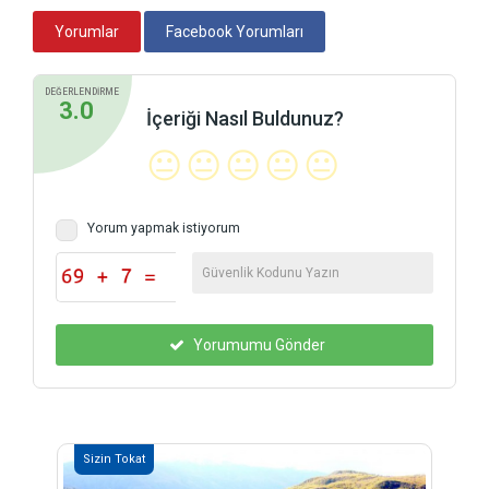
Yorumlar
Facebook Yorumları
DEĞERLENDİRME
3.0
İçeriği Nasıl Buldunuz?
😐
😐
😐
😐
😐
Yorum yapmak istiyorum
Yorumumu Gönder
Sizin Tokat