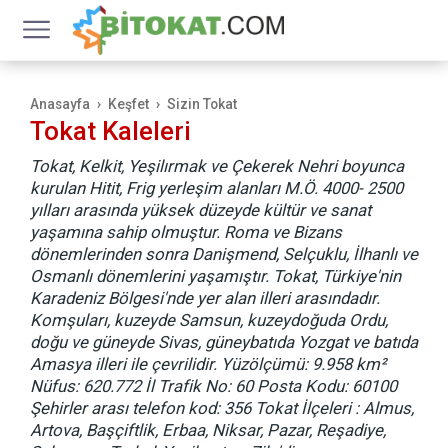
Anasayfa
Keşfet
Sizin Tokat
Tokat Kaleleri
Tokat, Kelkit, Yeşilırmak ve Çekerek Nehri boyunca
kurulan Hitit, Frig yerleşim alanları M.Ö. 4000- 2500
yılları arasında yüksek düzeyde kültür ve sanat
yaşamına sahip olmuştur. Roma ve Bizans
dönemlerinden sonra Danişmend, Selçuklu, İlhanlı ve
Osmanlı dönemlerini yaşamıştır. Tokat, Türkiye'nin
Karadeniz Bölgesi'nde yer alan illeri arasındadır.
Komşuları, kuzeyde Samsun, kuzeydoğuda Ordu,
doğu ve güneyde Sivas, güneybatıda Yozgat ve batıda
Amasya illeri ile çevrilidir. Yüzölçümü: 9.958 km²
Nüfus: 620.772 İl Trafik No: 60 Posta Kodu: 60100
Şehirler arası telefon kod: 356 Tokat İlçeleri : Almus,
Artova, Başçiftlik, Erbaa, Niksar, Pazar, Reşadiye,