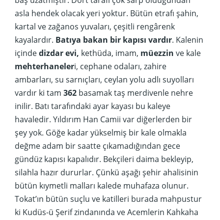
asla hendek olacak yeri yoktur. Bütün etrafı şahin,
kartal ve zağanos yuvaları, çeşitli rengârenk
kayalardır.
Batıya bakan bir kapısı vardır
. Kalenin
içinde
dizdar evi,
kethüda, imam,
müezzin
ve kale
mehterhaneler
i, cephane odaları, zahire
ambarları, su sarnıçları, ceylan yolu adlı suyolları
vardır ki tam
362
basamak taş merdivenle nehre
inilir. Batı tarafındaki ayar kayası bu kaleye
havaledir. Yıldırım Han Camii var diğerlerden bir
şey yok. Göğe kadar yükselmiş bir kale olmakla
değme adam bir saatte çıkamadığından gece
gündüz kapısı kapalıdır. Bekçileri daima bekleyip,
silahla hazır dururlar. Çünkü aşağı şehir ahalisinin
bütün kıymetli malları kalede muhafaza olunur.
Tokat’ın bütün suçlu ve katilleri burada mahpustur
ki Kudüs-ü Şerif zindanında ve Acemlerin Kahkaha