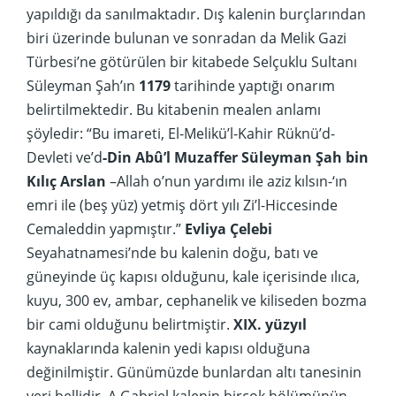
yapıldığı da sanılmaktadır. Dış kalenin burçlarından
biri üzerinde bulunan ve sonradan da Melik Gazi
Türbesi’ne götürülen bir kitabede Selçuklu Sultanı
Süleyman Şah’ın
1179
tarihinde yaptığı onarım
belirtilmektedir. Bu kitabenin mealen anlamı
şöyledir: “Bu imareti, El-Melikü’l-Kahir Rüknü’d-
Devleti ve’d
-Din Abû’l Muzaffer Süleyman Şah bin
Kılıç Arslan
–Allah o’nun yardımı ile aziz kılsın-‘ın
emri ile (beş yüz) yetmiş dört yılı Zi’l-Hiccesinde
Cemaleddin yapmıştır.”
Evliya Çelebi
Seyahatnamesi’nde bu kalenin doğu, batı ve
güneyinde üç kapısı olduğunu, kale içerisinde ılıca,
kuyu, 300 ev, ambar, cephanelik ve kiliseden bozma
bir cami olduğunu belirtmiştir.
XIX. yüzyıl
kaynaklarında kalenin yedi kapısı olduğuna
değinilmiştir. Günümüzde bunlardan altı tanesinin
yeri bellidir. A.Gabriel kalenin birçok bölümünün