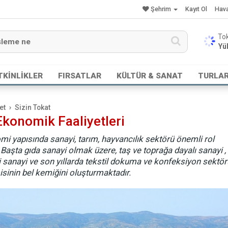
Şehrim
Kayıt Ol
Hav
Yük
TKİNLİKLER
FIRSATLAR
KÜLTÜR & SANAT
TURLA
et
Sizin Tokat
Ekonomik Faaliyetleri
mi yapısında sanayi, tarım, hayvancılık sektörü önemli rol
Başta gıda sanayi olmak üzere, taş ve toprağa dayalı sanayi ,
 sanayi ve son yıllarda tekstil dokuma ve konfeksiyon sektör
inin bel kemiğini oluşturmaktadır.