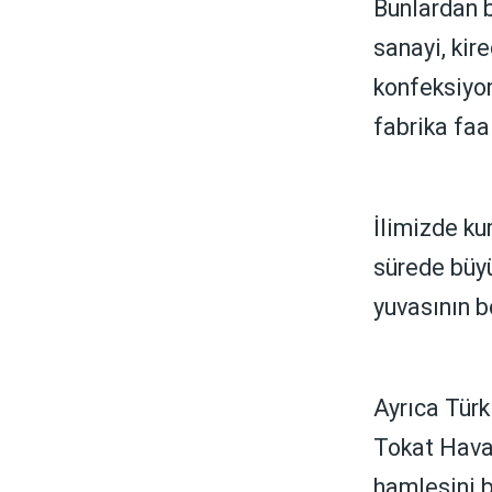
Bunlardan b
sanayi, kire
konfeksiyon
fabrika faa
İlimizde ku
sürede büyü
yuvasının b
Ayrıca Türk
Tokat Havaa
hamlesini b