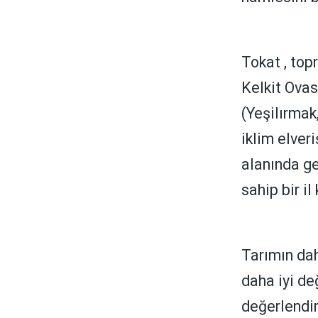
Tokat , top
Kelkit Ovas
(Yeşilırmak,
iklim elveri
alanında ge
sahip bir il
Tarımın dah
daha iyi de
değerlendiri