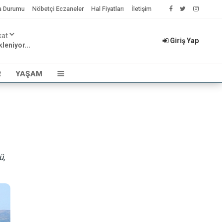
a Durumu
Nöbetçi Eczaneler
Hal Fiyatları
İletişim
Giriş Yap
leniyor...
R
YAŞAM
ü,