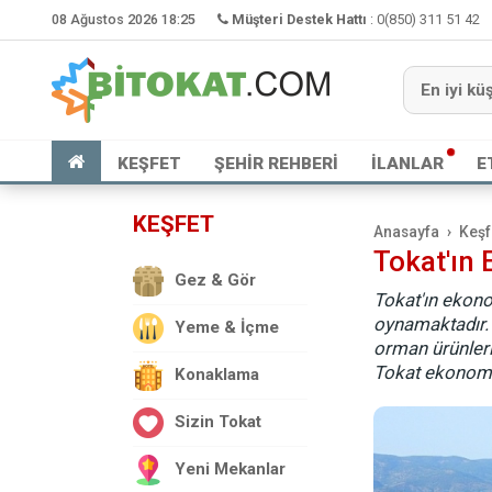
08 Ağustos 2026 18:25
Müşteri Destek Hattı
:
0(850) 311 51 42
KEŞFET
ŞEHİR REHBERİ
İLANLAR
E
KEŞFET
Anasayfa
Keşf
Tokat'ın 
Gez & Gör
Tokat'ın ekono
oynamaktadır. 
Yeme & İçme
orman ürünleri
Tokat ekonomis
Konaklama
Sizin Tokat
Yeni Mekanlar