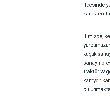
ilçesinde y
karakteri ta
İlimizde, ke
yurdumuzun 
küçük sanay
sanayii pre
traktör vag
kamyon kar
bulunmakta