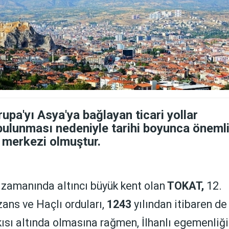
upa'yı Asya'ya bağlayan ticari yollar
bulunması nedeniyle tarihi boyunca öneml
t merkezi olmuştur.
 zamanında altıncı büyük kent olan
TOKAT,
12.
zans ve Haçlı orduları,
1243
yılından itibaren de
sı altında olmasına rağmen, İlhanlı egemenliği