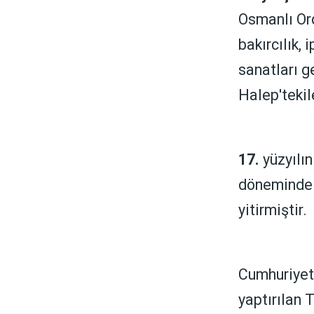
Osmanlı Ord
bakırcılık, 
sanatları ge
Halep'tekile
17.
yüzyılın
döneminde 
yitirmiştir.
Cumhuriyet'
yaptırılan 