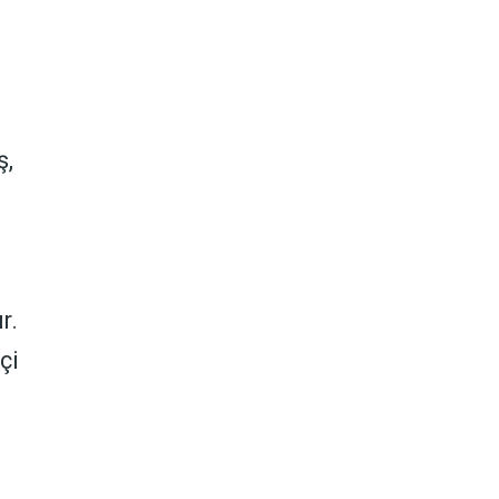
ş,
r.
çi