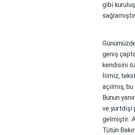
gibi kurulu
sağlamıştır
Günümüzde 
geniş çapta
kendisini ö
İlimiz, tek
açılmış, bu
Bunun yanın
ve yurtdışı
gelmiştir. 
Tütün Bakım