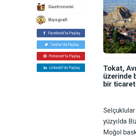
Gastronomi
Biyografi
Facebook'ta Paylaş
Twitter'da Paylaş
Pinterest'te Paylaş
Tokat, Avr
Linkedin'de Paylaş
üzerinde 
bir ticare
Selçuklular
yüzyılda Bi
Moğol baskı