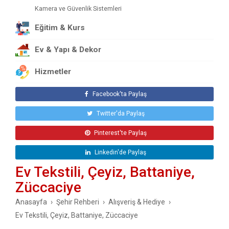
Kamera ve Güvenlik Sistemleri
Kitap Kırtasiye ve Yayınlar
Eğitim & Kurs
Kuru Gıda
Ev & Yapı & Dekor
Kuruyemiş, Şekerleme ve Baharat
Kuyumcular ve Mücevher Mağazaları
Hizmetler
Makine Yedek Parçaları Aksesuarları
Müzik Aletleri ve Ses Sistemleri
Facebook'ta Paylaş
Oto Aksesuar ve Yedek Parça
Twitter'da Paylaş
Spor Malzemeleri
Pinterest'te Paylaş
Toptan Gıda
Linkedin'de Paylaş
Ev Tekstili, Çeyiz, Battaniye,
Züccaciye
Anasayfa
Şehir Rehberi
Alışveriş & Hediye
Ev Tekstili, Çeyiz, Battaniye, Züccaciye