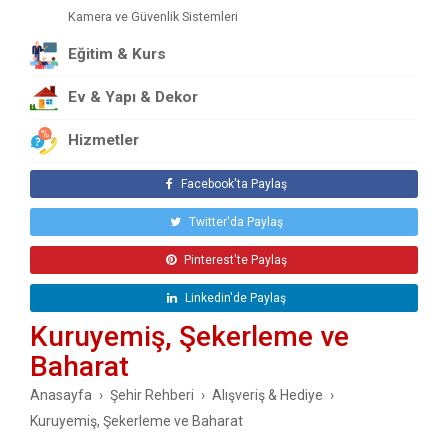
Kamera ve Güvenlik Sistemleri
Kitap Kırtasiye ve Yayınlar
Eğitim & Kurs
Kuru Gıda
Ev & Yapı & Dekor
Kuruyemiş, Şekerleme ve Baharat
Kuyumcular ve Mücevher Mağazaları
Hizmetler
Makine Yedek Parçaları Aksesuarları
Müzik Aletleri ve Ses Sistemleri
Facebook'ta Paylaş
Oto Aksesuar ve Yedek Parça
Twitter'da Paylaş
Spor Malzemeleri
Pinterest'te Paylaş
Toptan Gıda
Linkedin'de Paylaş
Kuruyemiş, Şekerleme ve
Baharat
Anasayfa
Şehir Rehberi
Alışveriş & Hediye
Kuruyemiş, Şekerleme ve Baharat